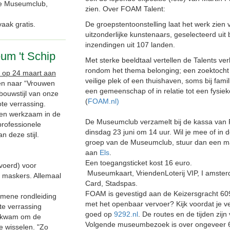
 de Museumclub,
zien. Over FOAM Talent:
aak gratis.
De groepstentoonstelling laat het werk zien 
uitzonderlijke kunstenaars, geselecteerd uit 
inzendingen uit 107 landen.
um 't Schip
Met sterke beeldtaal vertellen de Talents ve
rondom het thema belonging; een zoektocht
 op 24 maart aan
veilige plek of een thuishaven, soms bij famil
n naar “Vrouwen
een gemeenschap of in relatie tot een fysiek
bouwstijl van onze
(
FOAM.nl)
te verrassing.
wen werkzaam in de
De Museumclub verzamelt bij de kassa van
professionele
dinsdag 23 juni om 14 uur. Wil je mee of in 
 deze stijl.
groep van de Museumclub, stuur dan een ma
aan
Els
.
Een toegangsticket kost 16 euro.
voerd) voor
Museumkaart, VriendenLoterij VIP, I amster
, maskers. Allemaal
Card, Stadspas.
FOAM is gevestigd aan de Keizersgracht 609
emene rondleiding
met het openbaar vervoer? Kijk voordat je ve
te verrassing
goed op
9292.nl
. De routes en de tijden zijn
or kwam om de
Volgende museumbezoek is over ongeveer 
te wisselen. "Zo