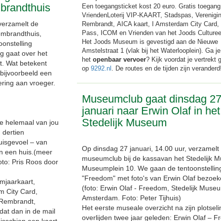
brandthuis
Een toegangsticket kost 20 euro. Gratis toegang
VriendenLoterij VIP-KAART, Stadspas, Verenigi
verzamelt de
Rembrandt, AICA kaart, I Amsterdam City Card
Pass, ICOM en Vrienden van het Joods Cultureel
embrandthuis,
Het Joods Museum is gevestigd aan de Nieuwe
onstelling
Amstelstraat 1 (vlak bij het Waterlooplein). Ga j
g gaat over het
het
openbaar vervoer
? Kijk voordat je vertrekt 
t. Wat betekent
op
9292.nl
. De routes en de tijden zijn veranderd
 bijvoorbeeld een
nering aan vroeger.
Museumclub gaat dinsdag 2
januari naar Erwin Olaf in het
Stedelijk Museum
ie helemaal van jou
n dertien
uisgevoel – van
Op dinsdag 27 januari, 14.00 uur, verzamelt
an een huis.(meer
museumclub bij de kassavan het Stedelijk 
foto: Pris Roos door
Museumplein 10. We gaan de tentoonstellin
"Freedom" met foto's van Erwin Olaf bezoek
mjaarkaart,
(foto: Erwin Olaf - Freedom, Stedelijk Muse
m City Card,
Amsterdam. Foto: Peter Tijhuis)
 Rembrandt,
Het eerste museale overzicht na zijn plotsel
dat dan in de mail
overlijden twee jaar geleden: Erwin Olaf – 