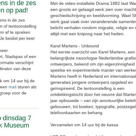
ns in de zes
Met de video-installatie Drama 1882 laat W
n op pad!
een groots en gelaagd werk zien over macht
geschiedschrijving en beeldvorming. Wael S
ens in de zes
werk gaat vaak over veranderende samenle
of tentoonstelling
belicht verhalen rondom migratie, religie en
om af te spreken
altijd met een knipoog naar het heden.
Je beslist per keer
Karel Martens - Unbound
keer.
Het eerste overzicht van Karel Martens, een
t, Stadspas of een
belangrijkste naoorlogse Nederlandse grafis
formatie verschijnt
ontwerpers, bekend om zijn eigenzinnigheid 
rdinator van deze
speelse en experimentele manier van werken
Martens heeft in Nederland en internationaa
 om 14 uur bij de
generaties jongere ontwerpers opgeleid en
 een
mail
sturen als
geïnspireerd. De tentoonstelling is een
pgroep voor de
ontdekkingstocht door het oeuvre dat Marten
jaar opbouwde – van zijn avontuurlijke belet
gebouwen, tot boeken, typografie, postzegel
telefoonkaarten en behang.
 dinsdag 7
ijk Museum
Verzamelen om 14 uur bij de kassa.