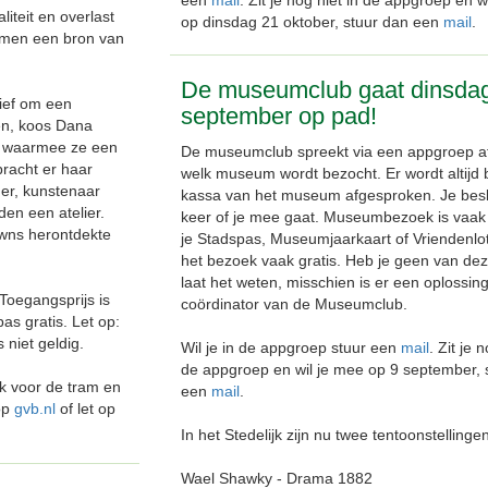
een
mail
. Zit je nog niet in de appgroep en w
teit en overlast
op dinsdag 21 oktober, stuur dan een
mail
.
rmen een bron van
De museumclub gaat dinsda
ief om een
september op pad!
ren, koos Dana
t waarmee ze een
De museumclub spreekt via een appgroep af
bracht er haar
welk museum wordt bezocht. Er wordt altijd b
der, kunstenaar
kassa van het museum afgesproken. Je besli
jden een atelier.
keer of je mee gaat. Museumbezoek is vaak 
owns herontdekte
je Stadspas, Museumjaarkaart of Vriendenlote
het bezoek vaak gratis. Heb je geen van dez
laat het weten, misschien is er een oplossing.
Toegangsprijs is
coördinator van de Museumclub.
s gratis. Let op:
 niet geldig.
Wil je in de appgroep stuur een
mail
. Zit je n
de appgroep en wil je mee op 9 september, 
ok voor de tram en
een
mail
.
 op
gvb.nl
of let op
In het Stedelijk zijn nu twee tentoonstellingen
Wael Shawky - Drama 1882