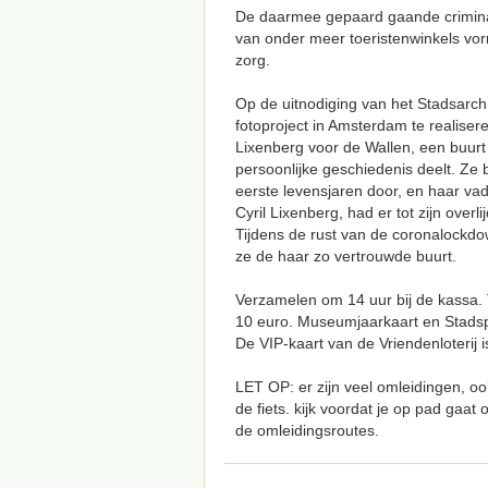
De daarmee gepaard gaande criminali
van onder meer toeristenwinkels vo
zorg.
Op de uitnodiging van het Stadsarch
fotoproject in Amsterdam te realise
Lixenberg voor de Wallen, een buur
persoonlijke geschiedenis deelt. Ze 
eerste levensjaren door, en haar va
Cyril Lixenberg, had er tot zijn overli
Tijdens de rust van de coronalockd
ze de haar zo vertrouwde buurt.
Verzamelen om 14 uur bij de kassa. 
10 euro. Museumjaarkaart en Stadspa
De VIP-kaart van de Vriendenloterij is
LET OP: er zijn veel omleidingen, o
de fiets. kijk voordat je op pad gaat
de omleidingsroutes.