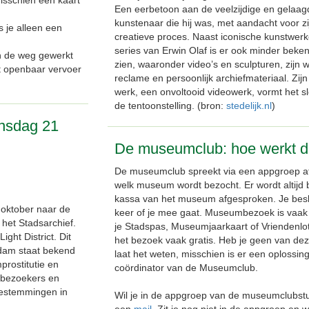
isschien een kaart
Een eerbetoon aan de veelzijdige en gelaag
kunstenaar die hij was, met aandacht voor zi
s je alleen een
creatieve proces. Naast iconische kunstwer
series van Erwin Olaf is er ook minder beke
n de weg gewerkt
zien, waaronder video’s en sculpturen, zijn 
et openbaar vervoer
reclame en persoonlijk archiefmateriaal. Zijn
werk, een onvoltooid videowerk, vormt het sl
de tentoonstelling. (bron:
stedelijk.nl
)
nsdag 21
De museumclub: hoe werkt d
De museumclub spreekt via een appgroep af
welk museum wordt bezocht. Er wordt altijd b
kassa van het museum afgesproken. Je besli
oktober naar de
keer of je mee gaat. Museumbezoek is vaak 
 het Stadsarchief.
je Stadspas, Museumjaarkaart of Vriendenlote
ght District. Dit
het bezoek vaak gratis. Heb je geen van dez
rdam staat bekend
laat het weten, misschien is er een oplossing.
prostitutie en
coördinator van de Museumclub.
n bezoekers en
 bestemmingen in
Wil je in de appgroep van de museumclubst