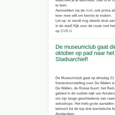
waarmee je je aanmeldt. Dan is er m
te leen.
Aanmelden via de
mail
, ook prima al
keer mee wilt om kennis te maken.
Let op: er wordt nog steeds druk aa
in de stad! Kijk voor de route met h
op
GVB.nl
De museumclub gaat di
oktober op pad naar het
Stadsarchief!
De Museumclub gaat op dinsdag 21 
fototentoonstelling over De Wallen in
De Wallen, de Rosse buurt, het Red-Li
gebied in de oudste wijk van Amste
om zijn lange geschiedenis van raam
seksshops. Het trekt grote aantalle
behoort tot de top drie toeristische
Amsterdam.