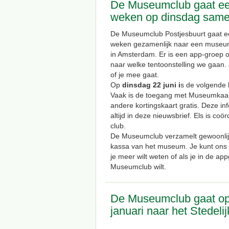
De Museumclub gaat ee
weken op dinsdag same
De Museumclub Postjesbuurt gaat e
weken gezamenlijk naar een museum 
in Amsterdam. Er is een app-groep 
naar welke tentoonstelling we gaan. 
of je mee gaat.
Op
dinsdag 22 juni i
s de volgende 
Vaak is de toegang met Museumkaar
andere kortings­kaart gratis. Deze in
altijd in deze nieuwsbrief. Els is coö
club.
De Museumclub verzamelt gewoonlijk
kassa van het museum. Je kunt ons
je meer wilt weten of als je in de ap
Museumclub wilt.
De Museumclub gaat op
januari naar het Stedel