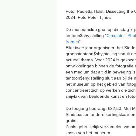
Foto: Paoletta Holst, Dissecting the 
2024. Foto Peter Tijhuis
De museumclub gaat op dinsdag 7 j
tentoon$shy;stelling "
Circulate - Ph
frames
".
Elke twee jaar organiseert het Stedel
groeps­tentoon$shy;stelling vanuit ee
actueel thema. Voor 2024 is gekoze
ontwikkelingen binnen de fotografie
een medium dat altijd in beweging is
tentoon$shy;stelling sluit aan bij de
het museum op het gebied van fotogr
concentreert zich op werken die zic
snijvlak van beeldende kunst en foto
De toegang bedraagt €22,50. Met 
Stadspas en andere kortings­kaarten 
gratis.
Zoals gebruikelijk verzamelen we om
kassa van het museum.