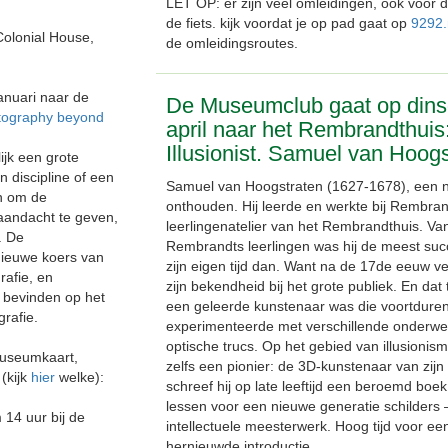
LET OP: er zijn veel omleidingen, ook voor 
de fiets. kijk voordat je op pad gaat op
9292.
Colonial House,
de omleidingsroutes.
anuari naar de
De Museumclub gaat op dins
otography beyond
april naar het Rembrandthuis
Illusionist. Samuel van Hoogs
ijk een grote
n discipline of een
Samuel van Hoogstraten (1627-1678), een 
n om de
onthouden. Hij leerde en werkte bij Rembrand
 aandacht te geven,
leerlingenatelier van het Rembrandthuis. Van
. De
Rembrandts leerlingen was hij de meest succ
 nieuwe koers van
zijn eigen tijd dan. Want na de 17de eeuw ver
afie, en
zijn bekendheid bij het grote publiek. En dat te
h bevinden op het
een geleerde kunstenaar was die voortdure
grafie.
experimenteerde met verschillende onderw
optische trucs. Op het gebied van illusionism
Museumkaart,
zelfs een pionier: de 3D-kunstenaar van zijn 
(kijk
hier
welke):
schreef hij op late leeftijd een beroemd boek
lessen voor een nieuwe generatie schilders –
 14 uur bij de
intellectuele meesterwerk. Hoog tijd voor ee
hernieuwde introductie.