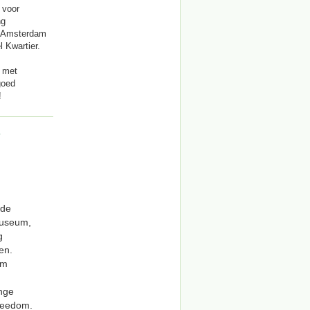
 voor
ng
, Amsterdam
 Kwartier.
e met
goed
!
7
 de
Museum,
g
en.
um
inge
Freedom.