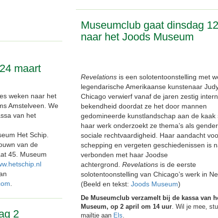
Museumclub gaat dinsdag 12
naar het Joods Museum
24 maart
Revelations
is een solotentoonstelling met w
legendarische Amerikaanse kunstenaar Judy
es weken naar het
Chicago verwierf vanaf de jaren zestig intern
ms Amstelveen. We
bekendheid doordat ze het door mannen
assa van het
gedomineerde kunstlandschap aan de kaak s
haar werk onderzoekt ze thema’s als gender
seum Het Schip.
sociale rechtvaardigheid. Haar aandacht voor
rouwn van de
schepping en vergeten geschiedenissen is 
aat 45. Museum
verbonden met haar Joodse
w.hetschip.nl
achtergrond.
Revelations
is de eerste
dan
solotentoonstelling van Chicago’s werk in N
com
.
(Beeld en tekst:
Joods Museum
)
De Museumclub verzamelt bij de kassa van h
Museum, op 2 april om 14 uur
. Wil je mee, st
ag 2
mailtje aan
Els
.