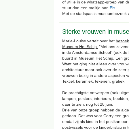
of wil je in de whatsapp-groep van
stuur dan een mailtje aan
Els
.
Met de stadspas is museumbezoek v
Sterke vrouwen in muse
Marie-Louise vertelt over het
bezoek
Museum Het Schip:
"Met ons zevene
in de Amsterdamse School” (ook de 
buurt) in Museum Het Schip. Een gro
Want het ging niet alleen over vrou
architectuur maar ook over de zeer 
vrouwen bezig in andere aspecten van
Textiel, keramiek, tekenen, grafiek.
De prachtigste ontwerpen (ook uitge
lampen, posters, interieurs, beelden
daar te zien, nog tot 28 juni.
Drie van onze groep hebben de alg
gedaan. Dat was voor Corry een gro
omdat zij als kind in het postkanto
postwissels voor de kinderbijslag in 