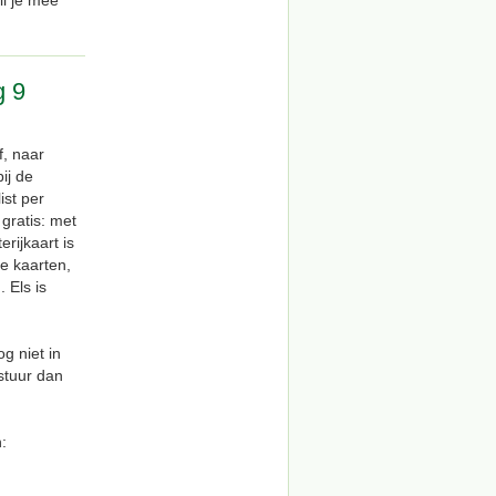
il je mee
g 9
, naar
ij de
st per
gratis: met
rijkaart is
e kaarten,
 Els is
og niet in
stuur dan
: