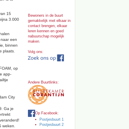
van 15
Bewoners in de buurt
bijna 3.000
gemakkelijk met elkaar in
contact brengen, elkaar
leren kennen en goed
rhalen
nabuurschap mogelijk
 naar een
maken
.
ie, binnen
e plaats.
Volg ons:
 FOAM, op
de app-
iltje
Andere Buurtlinks:
dam City
. Ga je
Op Facebook:
rtrekt
Postjesbuurt 1
 veranderd!
Postjesbuurt 2
6 weken.