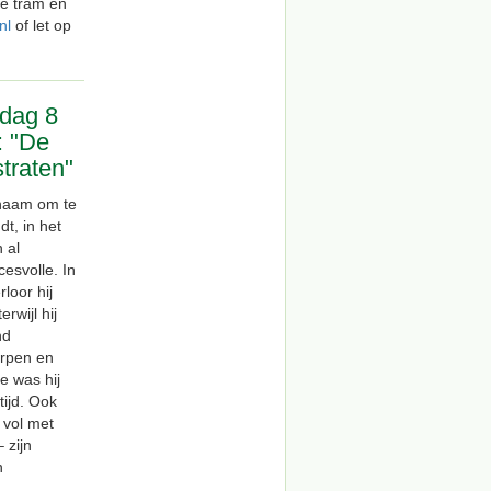
de tram en
nl
of let op
dag 8
: "De
traten"
naam om te
t, in het
 al
esvolle. In
loor hij
rwijl hij
nd
erpen en
e was hij
tijd. Ook
 vol met
 zijn
n