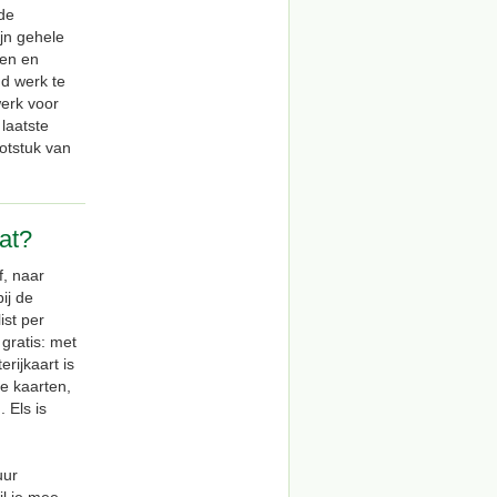
de
jn gehele
ken en
nd werk te
werk voor
 laatste
otstuk van
at?
, naar
ij de
st per
gratis: met
rijkaart is
e kaarten,
 Els is
uur