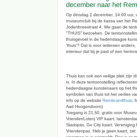
december naar het Rem
Op dinsdag 2 december, 14.00 uur, 
museumclub bij de kassa van het R
Jodenbreestraat 4. We gaan de tento
"THUIS" bezoeken. De tentoonstellin
thuisgevoel in de hedendaagse kuns
‘thuis’? Dat is voor iedereen anders,
interieur dat bij je past of een herin
Thuis kan ook een veilige plek zijn d
is. In deze tentoonstelling reflectere
hedendaagse kunstenaars op het th
symbolen van thuis tot het verlies v
info op de website
Rembrandthuis
; 
Aad Hoogendoorn)
Toegang is 21,50, gratis voor Museu
VriendenLoterij VIP kaart, Iamsterda
Stadspas, Go City kaart, Vereniging
Vriendenpas. Heb je geen kaart, zet 