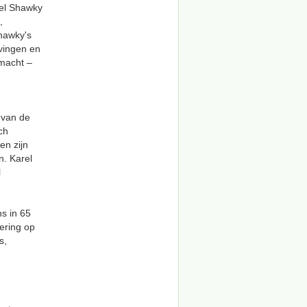
ael Shawky
,
hawky's
vingen en
 macht –
 van de
ch
en zijn
. Karel
l
s in 65
tering op
s,