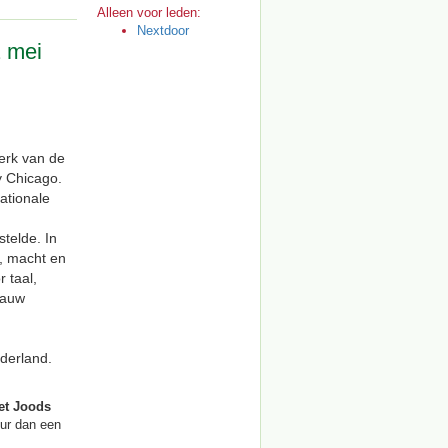
Alleen voor leden:
Nextdoor
 mei
erk van de
 Chicago.
ationale
telde. In
, macht en
 taal,
nauw
ederland.
et Joods
uur dan een