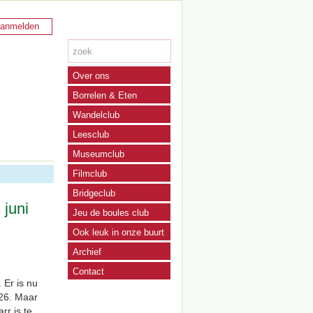
anmelden
Over ons
Borrelen & Eten
Wandelclub
Leesclub
Museumclub
Filmclub
Bridgeclub
juni
Jeu de boules club
Ook leuk in onze buurt
Archief
Contact
Er is nu
26. Maar
rr is te