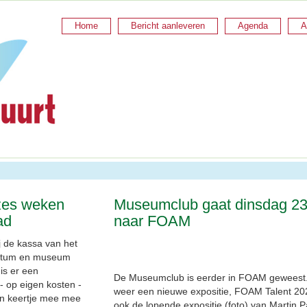
Home
Bericht aanleveren
Agenda
A
zes weken
Museumclub gaat dinsdag 23 
ad
naar FOAM
 de kassa van het
atum en museum
is er een
De Museumclub is eerder in FOAM geweest. 
- op eigen kosten -
weer een nieuwe expositie, FOAM Talent 20
en keertje mee mee
ook de lopende expositie (foto) van Martin Pa