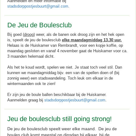
Aanmelden en meer informatie bij
stadsdorppostjesbuurt@gmail.com
.
De Jeu de Boulesclub
Bij goed (
droog
) weer, als de banen ook droog zijn en het hek open
is, speelt de jeu de boulesclub
elke maandagmiddag 13.30 uur.
Helaas is de Huiskamer van Rembrandt, voor een kopje koffie, op
maandag gesloten en vanaf 4 november gaat de Huiskamer voor ca.
3 maanden helemaal dicht.
Als het te koud wordt, spelen we niet. Je staat toch veel stil. Dan
kunnen we maandagmiddag bijv. een van de spellen doen of (bij
zonnig weer) een stadswandeling. Toch leuk om elkaar in de
wintermaanden ook te zien!
Er zijn jeu de boule ballen beschikbaar bij de Huiskamer.
Aanmelden graag bij
stadsdorppostjesbuurt@gmail.com
.
Jeu de boulesclub still going strong!
De jeu de boulesclub speelt weer elke maand. De jeu de
boules club komt meestal op
dinsdag
bij elkaar, bij de