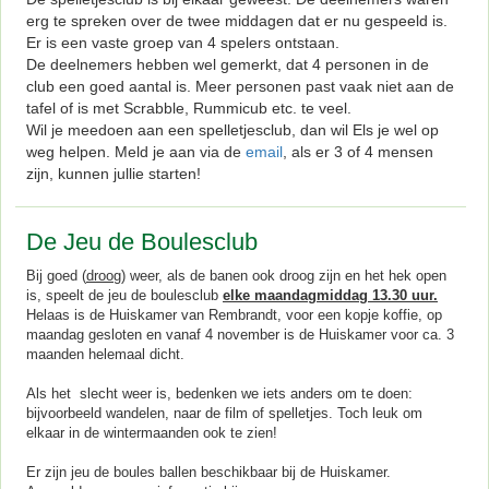
erg te spreken over de twee middagen dat er nu gespeeld is.
Er is een vaste groep van 4 spelers ontstaan.
De deelnemers hebben wel gemerkt, dat 4 personen in de
club een goed aantal is. Meer personen past vaak niet aan de
tafel of is met Scrabble, Rummicub etc. te veel.
Wil je meedoen aan een spelletjesclub, dan wil Els je wel op
weg helpen. Meld je aan via de
email
, als er 3 of 4 mensen
zijn, kunnen jullie starten!
De Jeu de Boulesclub
Bij goed (
droog
) weer, als de banen ook droog zijn en het hek open
is, speelt de jeu de boulesclub
elke maandagmiddag 13.30 uur.
Helaas is de Huiskamer van Rembrandt, voor een kopje koffie, op
maandag gesloten en vanaf 4 november is de Huiskamer voor ca. 3
maanden helemaal dicht.
Als het slecht weer is, bedenken we iets anders om te doen:
bijvoorbeeld wandelen, naar de film of spelletjes. Toch leuk om
elkaar in de wintermaanden ook te zien!
Er zijn jeu de boules ballen beschikbaar bij de Huiskamer.