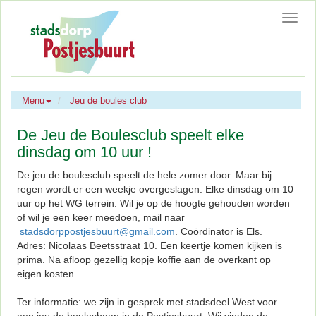
Toggl
navig
Menu
Jeu de boules club
De Jeu de Boulesclub speelt elke
dinsdag om 10 uur !
De jeu de boulesclub speelt de hele zomer door. Maar bij
regen wordt er een weekje overgeslagen. Elke dinsdag om 10
uur op het WG terrein. Wil je op de hoogte gehouden worden
of wil je een keer meedoen, mail naar
stadsdorppostjesbuurt@gmail.com
. Coördinator is Els.
Adres: Nicolaas Beetsstraat 10. Een keertje komen kijken is
prima. Na afloop gezellig kopje koffie aan de overkant op
eigen kosten.
Ter informatie: we zijn in gesprek met stadsdeel West voor
een jeu de boulesbaan in de Postjesbuurt. Wij vinden de