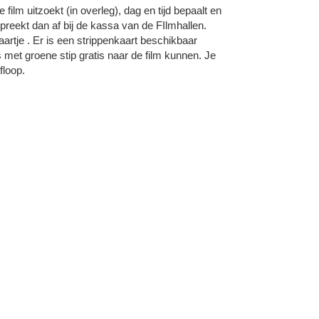
de film uitzoekt (in overleg), dag en tijd bepaalt en
preekt dan af bij de kassa van de FIlmhallen.
kaartje . Er is een strippenkaart beschikbaar
t groene stip gratis naar de film kunnen. Je
floop.