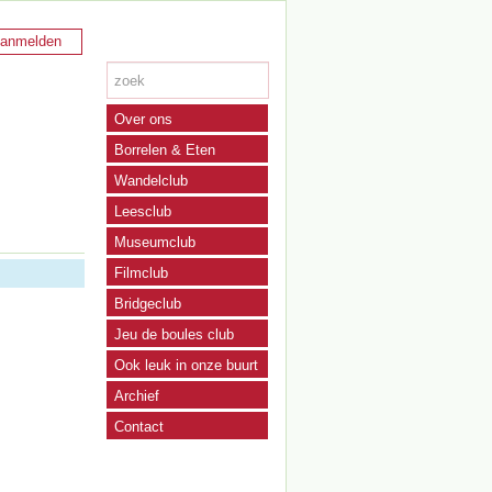
anmelden
Over ons
Borrelen & Eten
Wandelclub
Leesclub
Museumclub
Filmclub
Bridgeclub
Jeu de boules club
Ook leuk in onze buurt
Archief
Contact