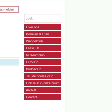
anmelden
Over ons
Borrelen & Eten
Wandelclub
Leesclub
Museumclub
Filmclub
Bridgeclub
Jeu de boules club
Ook leuk in onze buurt
Archief
Contact